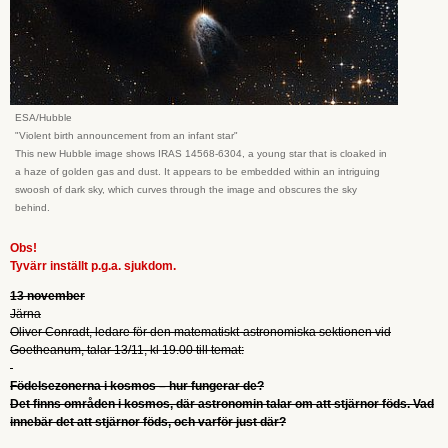
ESA/Hubble
"Violent birth announcement from an infant star"
This new Hubble image shows IRAS 14568-6304, a young star that is cloaked in
a haze of golden gas and dust. It appears to be embedded within an intriguing
swoosh of dark sky, which curves through the image and obscures the sky
behind.
Obs!
Tyvärr inställt p.g.a. sjukdom.
13 november
Järna
Oliver Conradt, ledare för den matematiskt-astronomiska sektionen vid
Goetheanum, talar 13/11, kl 19.00 till temat:
Födelsezonerna i kosmos – hur fungerar de?
Det finns områden i kosmos, där astronomin talar om att stjärnor föds. Vad
innebär det att stjärnor föds, och varför just där?