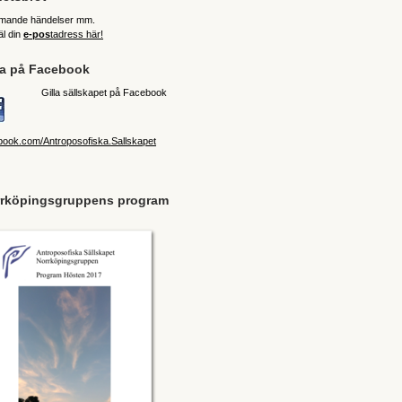
ande händelser mm.
l din
e-pos
tadress här!
la på Facebook
Gilla sällskapet på Facebook
book.com/Antroposofiska.Sallskapet
rköpingsgruppens program