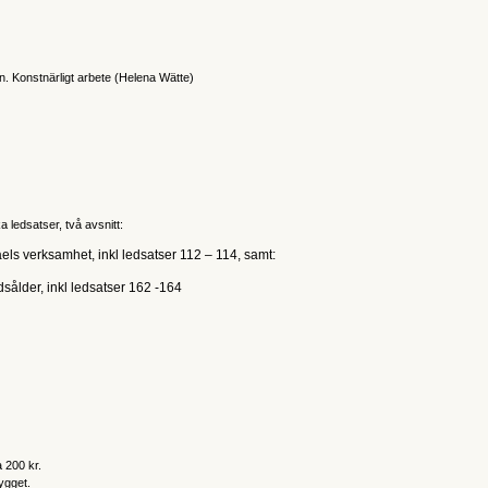
en. Konstnärligt arbete (Helena Wätte)
a ledsatser, två avsnitt:
ls verksamhet, inkl ledsatser 112 – 114, samt:
dsålder, inkl ledsatser 162 -164
a 200 kr.
ygget.