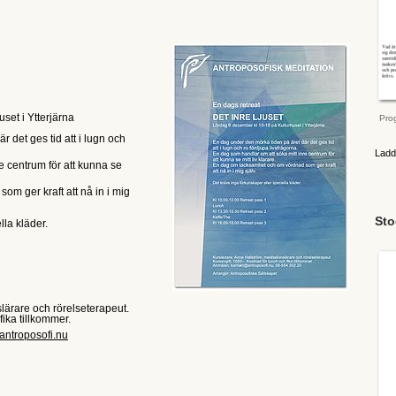
set i Ytterjärna
Pro
 det ges tid att i lugn och
Ladd
e centrum för att kunna se
m ger kraft att nå in i mig
Sto
lla kläder.
lärare och rörelseterapeut.
fika tillkommer.
)antroposofi.nu