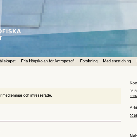
ällskapet
Fria Högskolan för Antroposofi
Forskning
Medlemstidning
Kon
08-5
r medlemmar och intresserade.
kont
Ark
2016
e
Nyh