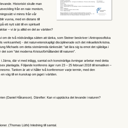
levande. Historiskt skulle man
tveckling från en naiv monism,
ållningssätt vi minns från vår
blir vuxna, med en distans till
ett nytt sätt till en spirituell
kttar – vi är ju alltid en del av världen?
de vi om de två nödvändiga sätten att tänka, som Steiner beskriver i Antroposofiska
s verksamhet) - det naturvetenskapligt disciplinerade och det mikaelisk/kristna.
dung Michaels om detta sistnämnda tänkesätt: ”att lära sig ta emot det själsliga i
et som ”det moderna Kristusförhållandet till naturen”.
ens i Järna, där vi med inlägg, samtal och konstnärliga övningar arbetar med detta
ex planlagda. Följande konferens äger rum 23 – 25 februari 2018 till tematiken –
nesmo. Tanken är att vi håller två konferenser varje termin, med den
väg till en kunskap om jaget i världen.
serien (Daniel Håkanson). Därefter: Kan vi upptäcka det levande i naturen?
ioner. (Thomas Lüthi) Inledning till samtal.