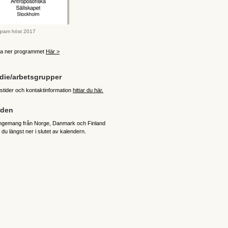
gram höst 2017
a ner programmet
Här >
die/arbetsgrupper
stider och kontaktinformation
hittar du här.
rden
ngemang från Norge, Danmark och Finland
r du längst ner i slutet av kalendern.