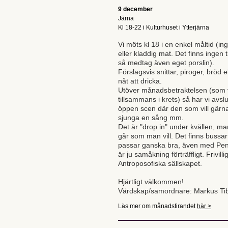
9 december
Järna
Kl 18-22 i Kulturhuset i Ytterjärna
Vi möts kl 18 i en enkel måltid (
eller kladdig mat. Det finns ingen ti
så medtag även eget porslin).
Förslagsvis snittar, piroger, bröd e
nåt att dricka.
Utöver månadsbetraktelsen (som 
tillsammans i krets) så har vi avsl
öppen scen där den som vill gärna 
sjunga en sång mm.
Det är "drop in" under kvällen, 
går som man vill. Det finns bussa
passar ganska bra, även med Pen
är ju samåkning förträffligt. Frivillig
Antroposofiska sällskapet.
Hjärtligt välkommen!
Värdskap/samordnare: Markus Tib
Läs mer om månadsfirandet
här >