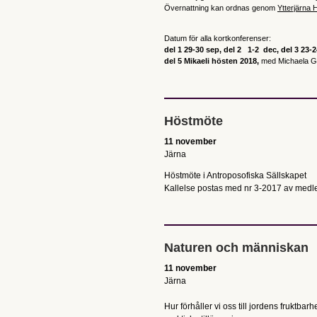
Övernattning kan ordnas genom
Ytterjärna H
Datum för alla kortkonferenser:
del 1 29-30 sep,
del 2 1-2 dec,
del 3 23-
del 5 Mikaeli hösten 2018,
med Michaela G
Höstmöte
11 november
Järna
Höstmöte i Antroposofiska Sällskapet
Kallelse postas med nr 3-2017 av medl
Naturen och människan
11 november
Järna
Hur förhåller vi oss till jordens fruktb