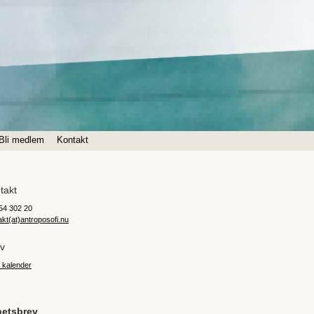
Bli medlem
Kontakt
takt
54 302 20
akt(at)antroposofi.nu
iv
 kalender
etsbrev