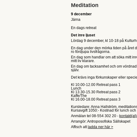
Meditation
9 december
Järna
En dags retreat
Det inre ljuset
Lördag 9 december, kl 10-18 på Kulturhu
En dag under den mörka tiden på året där
ro fördjupa livsfrågorna.
En dag som handlar om att söka mitt inr
mitt liv klarare.
En dag om tacksamhet och om vördnad so
själv.
Det krävs inga förkunskaper eller specie
Kl 10.00-12.00 Retreat pass 1
Lunch
Kl 13.30-15.30 Retreat pass 2
Kaffe/The
Kl 16.00-18.00 Retreat pass 3
Kursledare: Anna Hallström, meditations
Kursavgift 1050:- Kostnad för lunch och 
Anmälan tel 08-554 302 20 -
kontakt(at
Arrangör: Antroposofiska Sällskapet
Affisch att
ladda ner här >