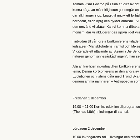
samma visar Goethe på i sina studier av det 
kunna säga att mänskligheten genomgår en u
där allt hänger ihop, knutet till mig – ett förh
barndom, till en kylig och nykter dualism – vi 
den omvärld vi iakttar. Kan vi komma tillbaka på 
monism, där vi inkluderar oss själva i det vi ia
I inbjudan till vår första kortkonferens tala
ledsatser (Mänsklighetens framtid och Mikael
Vi citerade ett uttalande av Steiner i Die Sen
naturen genom sinnesåskådningen”. Han ser d
Alla är hjärtligen inbjudna till en kortkonfer
tema. Denna kortkonferens är den andra av s
Evolutionen och tidens gåta med Trond Skaft
gemensamma nämnaren – Antroposofin som en 
Fredagen 1 december
19.00 – 21.00 Kort introduktion till program
(Thomas Lüthi) Inledningar till samtal.
Lördagen 2 december
10.00 Iakttagarens roll – övningar och reflekt