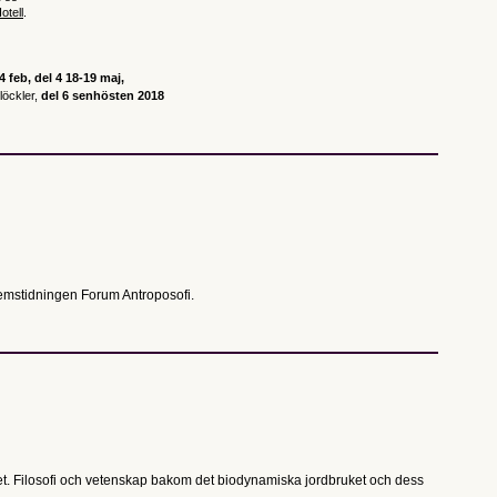
otell
.
24 feb,
del 4 18-19 maj,
löckler,
del 6 senhösten 2018
emstidningen Forum Antroposofi.
arhet. Filosofi och vetenskap bakom det biodynamiska jordbruket och dess