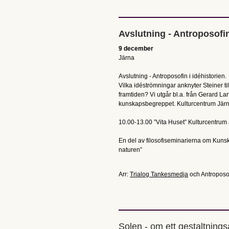
Avslutning - Antroposofin
9 december
Järna
Avslutning - Antroposofin i idéhistorien.
Vilka idéströmningar anknyter Steiner til
framtiden? Vi utgår bl.a. från Gerard La
kunskapsbegreppet. Kulturcentrum Järn
10.00-13.00 ”Vita Huset” Kulturcentrum
En del av filosofiseminarierna om Kuns
naturen”
Arr:
Trialog Tankesmedja
och Antroposof
Solen - om ett gestaltning