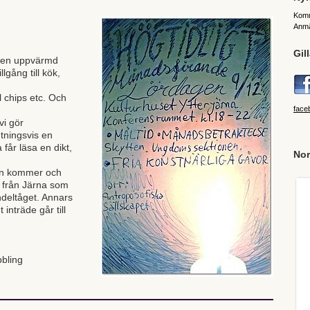
Komm
Anmä
Gil
ingen uppvärmd
llgång till kök,
l chips etc. Och
face
vi gör
utningsvis en
får läsa en dikt,
Nor
man kommer och
r från Järna som
deltåget. Annars
t inträde går till
bling