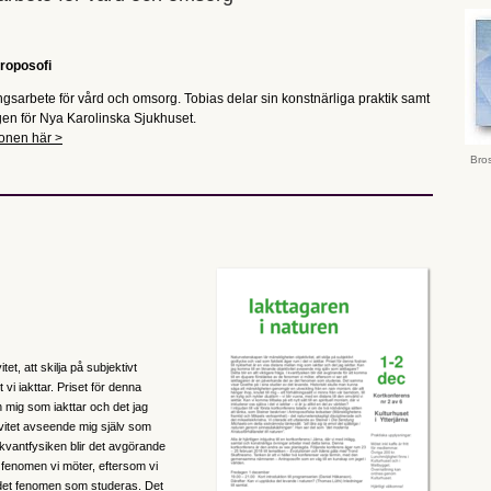
troposofi
ngsarbete för vård och omsorg. Tobias delar sin konstnärliga praktik samt
gen för Nya Karolinska Sjukhuset.
ionen här >
Bro
t, att skilja på subjektivt
vi iakttar. Priset för denna
an mig som iakttar och det jag
tivitet avseende mig själv som
 I kvantfysiken blir det avgörande
e fenomen vi möter, eftersom vi
 det fenomen som studeras. Det