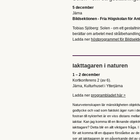
5 december
Järna
Bildsektionen - Fria Högskolan för An
Tobias Sjöberg: Solen - om ett gestaltni
berättar om arbetet med strålbehandlin
Ladda ner
höstprogrammet för Bildsekt
Iakttagaren i naturen
1 – 2 december
Kortkonferens 2 (av 6).
Järna, Kulturhuset i Ytterjärna
Ladda ner
programbladet här >
Naturvetenskapen lär mänskligheten objektivite
godtycke och vad som faktiskt äger rum i det 
fostran till nykterhet är en viss distans mell
iakttar. Kan jag komma till en liknande objek
iakttagare? Detta blir en allt viktigare fråga.
för att komma till en djupare förståelse av d
ser att iakttagaren är en påverkande del av