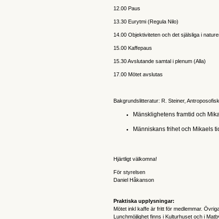
12.00 Paus
13.30 Eurytmi (Regula Nilo)
14.00 Objektiviteten och det själsliga i natur
15.00 Kaffepaus
15.30 Avslutande samtal i plenum (Alla)
17.00 Mötet avslutas
Bakgrundslitteratur: R. Steiner, Antroposofisk
Mänsklighetens framtid och Mikae
Människans frihet och Mikaels ti
Hjärtligt välkomna!
För styrelsen
Daniel Håkanson
Praktiska upplysningar:
Mötet inkl kaffe är fritt för medlemmar. Övrig
Lunchmöjlighet finns i Kulturhuset och i Matb