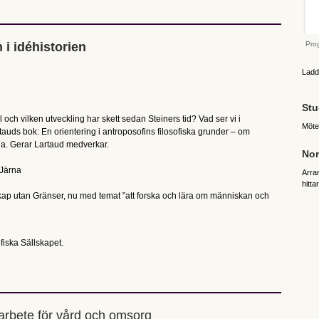
 i idéhistorien
Pro
Ladd
Stu
l och vilken utveckling har skett sedan Steiners tid? Vad ser vi i
Möte
rtauds bok: En orientering i antroposofins filosofiska grunder – om
a. Gerar Lartaud medverkar.
No
 Järna
Arra
hitta
kap utan Gränser, nu med temat ”att forska och lära om människan och
iska Sällskapet.
sarbete för vård och omsorg