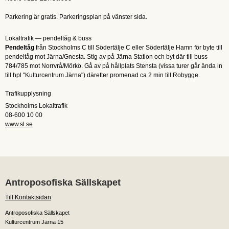
Parkering är gratis. Parkeringsplan på vänster sida.
Lokaltrafik — pendeltåg & buss
Pendeltåg
från Stockholms C till Södertälje C eller Södertälje Hamn för byte till
pendeltåg mot Järna/Gnesta. Stig av på Järna Station och byt där till buss
784/785 mot Norrvrå/Mörkö. Gå av på hållplats Stensta (vissa turer går ända in
till hpl "Kulturcentrum Järna") därefter promenad ca 2 min till Robygge.
Trafikupplysning
Stockholms Lokaltrafik
08-600 10 00
www.sl.se
Antroposofiska Sällskapet
Till Kontaktsidan
Antroposofiska Sällskapet
Kulturcentrum Järna 15