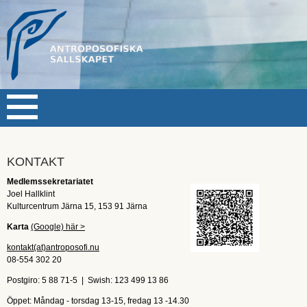
STARTSIDAN
KONTAKT
KALENDER
+
Medlemssekretariatet
ANTROPOSOFISKA SÄLLSKAPET
+
Joel Hallklint
Kulturcentrum Järna 15, 153 91 Järna
FRIA HÖGSKOLAN
+
Karta
(Google) här >
FORSKNING
kontakt(at)antroposofi.nu
MEDLEMSTIDNING
08-554 302 20
BLI MEDLEM
Postgiro: 5 88 71-5 |
Swish: 123 499 13 86
Öppet: Måndag - torsdag 13-15, fredag 13 -14.30