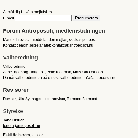
KONTAKT
Anmäl dig till våra mejlutskick!
E-post
Forum Antroposofi, medlemstidningen
Manus, brev och meddelanden mejlas, skickas per post.
Kontakt genom sekretariatet:
kontakt(at)antroposofi.nu
Valberedning
Valberedning
Anne-Ingeborg Haugholt, Pelle Klouman, Mats-Ola Ohlsson.
Du når valberedningen på e-post:
valberedningen(at)antroposofi.nu
Revisorer
Revisor, Ulla Sydhagen. Internrevisor, Rembert Biemond.
Styrelse
Tone Distler
tone(at)antroposofi.nu
Eskil Hallström
, kassör