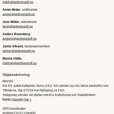
eskil(at)antroposofi.nu
Annie Meijer
, ordförande
annie(at)antroposofi.nu
Jens Möller
, sekreterare
jens(at)antroposofi.nu
Anders Rosenberg
anders(at)antroposofi.nu
Janne Silvasti
, landsrepresentant
janne(at)antroposofi.nu
Marina Ubilla
marina(at)antroposofi.nu
Vägbeskrivning
Med bil
Kör E4, avfart trafikplats Järna (141). Kör vänster (ej mot Järna samhälle) mot
Ytterjärna, väg 57/219 mot Nyköping ca 2 km.
Avtagsväg vänster vid skyltar mot bl a Kulturhuset och Vidarkliniken.
Karta
(Google) här >
GPS koordinater:
N59/04/120 E17/36/956