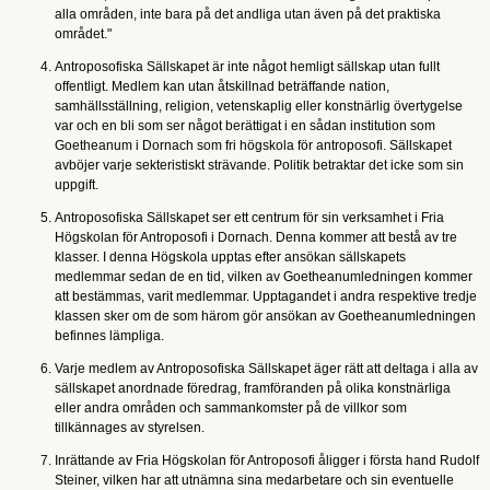
alla områden, inte bara på det andliga utan även på det praktiska
området."
Antroposofiska Sällskapet är inte något hemligt sällskap utan fullt
offentligt. Medlem kan utan åtskillnad beträffande nation,
samhällsställning, religion, vetenskaplig eller konstnärlig övertygelse
var och en bli som ser något berättigat i en sådan institution som
Goetheanum i Dornach som fri högskola för antroposofi. Sällskapet
avböjer varje sekteristiskt strävande. Politik betraktar det icke som sin
uppgift.
Antroposofiska Sällskapet ser ett centrum för sin verksamhet i Fria
Högskolan för Antroposofi i Dornach. Denna kommer att bestå av tre
klasser. I denna Högskola upptas efter ansökan sällskapets
medlemmar sedan de en tid, vilken av Goetheanumledningen kommer
att bestämmas, varit medlemmar. Upptagandet i andra respektive tredje
klassen sker om de som härom gör ansökan av Goetheanumledningen
befinnes lämpliga.
Varje medlem av Antroposofiska Sällskapet äger rätt att deltaga i alla av
sällskapet anordnade föredrag, framföranden på olika konstnärliga
eller andra områden och sammankomster på de villkor som
tillkännages av styrelsen.
Inrättande av Fria Högskolan för Antroposofi åligger i första hand Rudolf
Steiner, vilken har att utnämna sina medarbetare och sin eventuelle