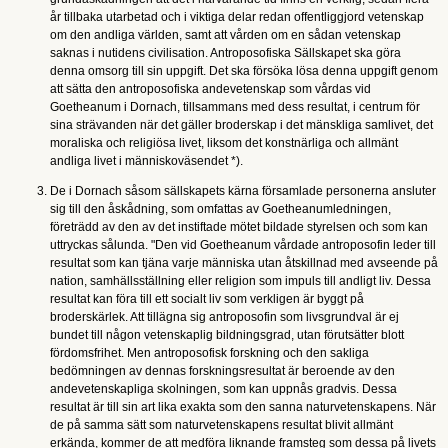
år tillbaka utarbetad och i viktiga delar redan offentliggjord vetenskap
om den andliga världen, samt att vården om en sådan vetenskap
saknas i nutidens civilisation. Antroposofiska Sällskapet ska göra
denna omsorg till sin uppgift. Det ska försöka lösa denna uppgift genom
att sätta den antroposofiska andevetenskap som vårdas vid
Goetheanum i Dornach, tillsammans med dess resultat, i centrum för
sina strävanden när det gäller broderskap i det mänskliga samlivet, det
moraliska och religiösa livet, liksom det konstnärliga och allmänt
andliga livet i människoväsendet *).
De i Dornach såsom sällskapets kärna församlade personerna ansluter
sig till den åskådning, som omfattas av Goetheanumledningen,
företrädd av den av det instiftade mötet bildade styrelsen och som kan
uttryckas sålunda. "Den vid Goetheanum vårdade antroposofin leder till
resultat som kan tjäna varje människa utan åtskillnad med avseende på
nation, samhällsställning eller religion som impuls till andligt liv. Dessa
resultat kan föra till ett socialt liv som verkligen är byggt på
broderskärlek. Att tillägna sig antroposofin som livsgrundval är ej
bundet till någon vetenskaplig bildningsgrad, utan förutsätter blott
fördomsfrihet. Men antroposofisk forskning och den sakliga
bedömningen av dennas forskningsresultat är beroende av den
andevetenskapliga skolningen, som kan uppnås gradvis. Dessa
resultat är till sin art lika exakta som den sanna naturvetenskapens. När
de på samma sätt som naturvetenskapens resultat blivit allmänt
erkända, kommer de att medföra liknande framsteg som dessa på livets