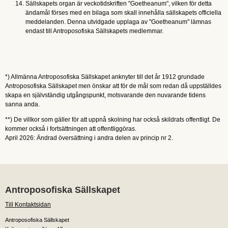
Sällskapets organ är veckotidskriften "Goetheanum", vilken för detta
ändamål förses med en bilaga som skall innehålla sällskapets officiella
meddelanden. Denna utvidgade upplaga av "Goetheanum" lämnas
endast till Antroposofiska Sällskapets medlemmar.
*) Allmänna Antroposofiska Sällskapet anknyter till det år 1912 grundade
Antroposofiska Sällskapet men önskar att för de mål som redan då uppställdes
skapa en självständig utgångspunkt, motsvarande den nuvarande tidens
sanna anda.
**) De villkor som gäller för att uppnå skolning har också skildrats offentligt. De
kommer också i fortsättningen att offentliggöras.
April 2026: Ändrad översättning i andra delen av princip nr 2.
Antroposofiska Sällskapet
Till Kontaktsidan
Antroposofiska Sällskapet