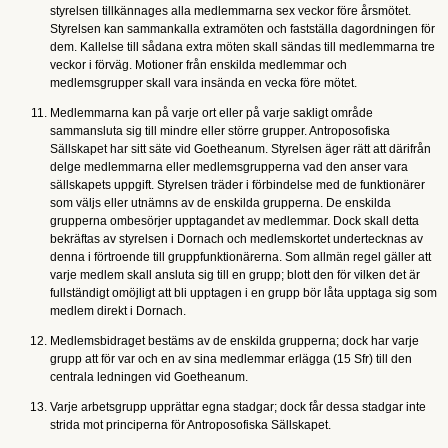
styrelsen tillkännages alla medlemmarna sex veckor före årsmötet.
Styrelsen kan sammankalla extramöten och fastställa dagordningen för
dem. Kallelse till sådana extra möten skall sändas till medlemmarna tre
veckor i förväg. Motioner från enskilda medlemmar och
medlemsgrupper skall vara insända en vecka före mötet.
Medlemmarna kan på varje ort eller på varje sakligt område
sammansluta sig till mindre eller större grupper. Antroposofiska
Sällskapet har sitt säte vid Goetheanum. Styrelsen äger rätt att därifrån
delge medlemmarna eller medlemsgrupperna vad den anser vara
sällskapets uppgift. Styrelsen träder i förbindelse med de funktionärer
som väljs eller utnämns av de enskilda grupperna. De enskilda
grupperna ombesörjer upptagandet av medlemmar. Dock skall detta
bekräftas av styrelsen i Dornach och medlemskortet undertecknas av
denna i förtroende till gruppfunktionärerna. Som allmän regel gäller att
varje medlem skall ansluta sig till en grupp; blott den för vilken det är
fullständigt omöjligt att bli upptagen i en grupp bör låta upptaga sig som
medlem direkt i Dornach.
Medlemsbidraget bestäms av de enskilda grupperna; dock har varje
grupp att för var och en av sina medlemmar erlägga (15 Sfr) till den
centrala ledningen vid Goetheanum.
Varje arbetsgrupp upprättar egna stadgar; dock får dessa stadgar inte
strida mot principerna för Antroposofiska Sällskapet.