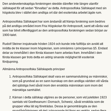
STYRELSE
Den andevetenskapliga forskningen skedde därefter inte längre utanför
sällskapet för att sedan "förvaltas" av detta. Antroposofiska Sällskapet med sin
STADGAR
högskola blev i stället den andliga ort där det esoteriska arbetet ägde rum.
PRINCIPER
Antroposofiska Sällskapet har som ändamål att främja forskning som bedrivs
på det andliga området inom Fria Högskolan för Antroposofi, samt att vårda vad
ANTROPOSOFI
+
som har blivit offentliggjort av den antroposofiska forskningen sedan början av
1900-talet.
RUDOLF STEINER
FRIA HÖGSKOLAN
+
Rudolf Steiner insjuknade hösten 1924 och kunde inte fullfölja sin avsikt att
inrätta de tre klasser inom högskolan, som omnämns i principernas §5. Endast
FORSKNING
delar av innehållet i den första klassen hann arbetas fram. Innehållet i den
första klassen ger trots detta en aldrig sinande möjlighet till esoterisk
MEDLEMSTIDNING
fördjupning.
Allmänna Antroposofiska Sällskapets principer
BLI MEDLEM
Antroposofiska Sällskapet skall vara en sammanslutning av människor,
KONTAKT
som på grundval av en sann kunskap om den andliga världen vill vårda
det själsliga livet såväl inom den enskilda människan som inom det
mänskliga samhället.
Kärnan i detta sällskap utgöres av de personer, som vid juletiden 1923
samlats vid Goetheanum i Dornach, Schweiz, såväl enskilda som de
grupper vilka lät sig företrädas. Dessa är genomträngda av den
grundåskådningen att det i närvarande tid finns en verklig, sedan flera