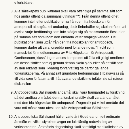
efterträdare.
Alla sällskapets publikationer skall vara offentliga på samma sätt som
hos andra offentliga sammanslutningar **). Från denna offentlighet
kommer inte heller publikationerna från den fria högskolan för
antroposofi att utgöra ett undantag; dock förbehåller sig skolan rätten att
avvisa varje bedömning som inte stödjer sig på motsvarande förstudier,
på samma sätt som inom den erkända vetenskapliga världen. De
publikationer, som utgår från den fria högskolan för antroposofi,
kommer därför att vara försedda med följande notis: "Tryckt som
manuskript för medlemmarna av Fria Högskolan för Antroposofi,
Goetheanum, klass" Ingen anses kompetent att fälla ett giltigt omdöme
om dessa skrifter som ej genom denna skola själv eller på ett sätt som
av den erkänts som likvärdig förvärvat sig de därför gällande
förkunskaperna. På annat sätt grundade bedömningar tillbakavisas så
till vida som författarna till ifrågavarande skrift inte inlåter sig på någon
diskussion.
Antroposofiska Sällskapets ändamål skall vara främjandet av forskning
på det andliga området; denna forskning själv skall vara ändamålet
med den fria högskolan för antroposofi. Dogmatik på vilket område det
vara må måste vara utesluten från Antroposofiska Sällskapet.
Antroposofiska Sällskapet håller varje år i Goetheanum ett ordinarie
årsmöte vid vilket styrelsen avger en fullständig redovisning av
verksamheten. Årsmötets dagordning skall samtidigt med kallelsen av