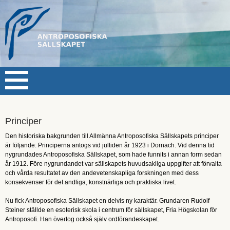
STARTSIDAN
Principer
KALENDER
+
Den historiska bakgrunden till Allmänna Antroposofiska Sällskapets principer
ANTROPOSOFISKA SÄLLSKAPET
-
är följande: Principerna antogs vid jultiden år 1923 i Dornach. Vid denna tid
nygrundades Antroposofiska Sällskapet, som hade funnits i annan form sedan
FORUM ANTROPOSOFI
+
år 1912. Före nygrundandet var sällskapets huvudsakliga uppgifter att förvalta
och vårda resultatet av den andevetenskapliga forskningen med dess
GRUPPER
+
konsekvenser för det andliga, konstnärliga och praktiska livet.
LÄNKAR, TIDNINGAR MM
Nu fick Antroposofiska Sällskapet en delvis ny karaktär. Grundaren Rudolf
Steiner ställde en esoterisk skola i centrum för sällskapet, Fria Högskolan för
OM ANTROPOSOFISKA SÄLLSKAPET
-
Antroposofi. Han övertog också själv ordförandeskapet.